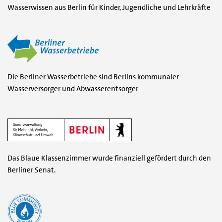
Wasserwissen aus Berlin für Kinder, Jugendliche und Lehrkräfte
(öf
Die Berliner Wasserbetriebe sind Berlins kommunaler
Wasserversorger und Abwasserentsorger
(öffnet in einem neuen F
Das Blaue Klassenzimmer wurde finanziell gefördert durch den
Berliner Senat.
(öffnet in einem neuen Fenster)