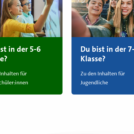
st in der 5-6
Du bist in der 7
se?
Klasse?
Inhalten für
Zu den Inhalten für
hüler:innen
Jugendliche