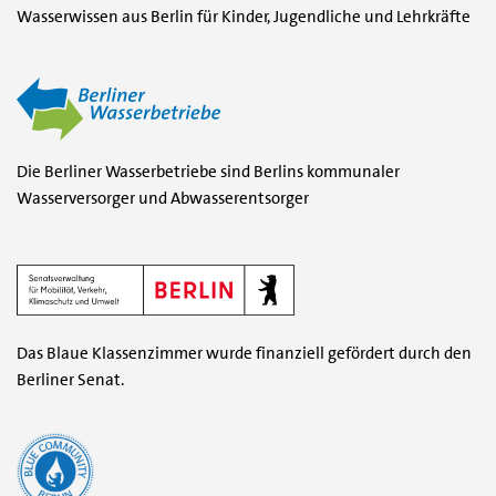
Wasserwissen aus Berlin für Kinder, Jugendliche und Lehrkräfte
(öf
Die Berliner Wasserbetriebe sind Berlins kommunaler
Wasserversorger und Abwasserentsorger
(öffnet in einem neuen F
Das Blaue Klassenzimmer wurde finanziell gefördert durch den
Berliner Senat.
(öffnet in einem neuen Fenster)