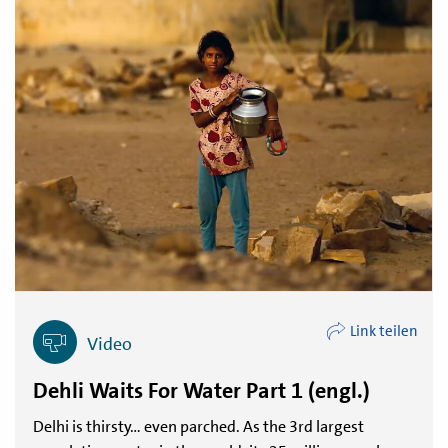
Link teilen
Video
Dehli Waits For Water Part 1 (engl.)
Delhi is thirsty… even parched. As the 3rd largest